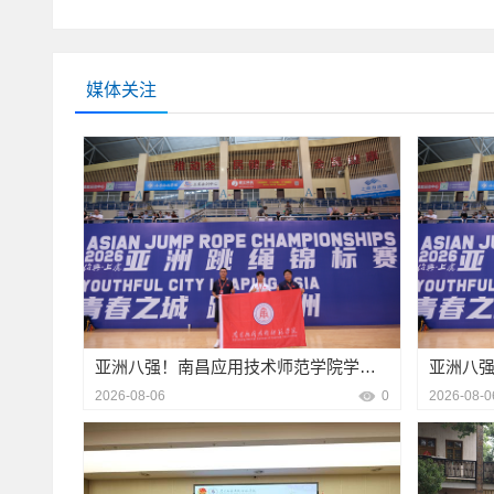
转型发展大局。（供稿/校工会一审/李慧二审
讲解地震基础常识，细致拆解地震发生时室
区，准备已煮好的粽子供同学们领取；在DI
首先阐述了本次调研工作的目的与重要意义
救与互助救援实操方法。同步设置防震知识
的传统习俗，指导大家制作专属自己的艾草
系师生学习生活，是支撑学校教学科研与人
式加深师生记忆，夯实防灾理论基础，切实
圈、端午你画我猜等多项趣味小游戏。 本
建处始终坚持“以生为本”的服务理念，旨在
论学习结束后，共青城市人防蓝天救援队急
用“艺术表演+民俗体验”融合模式，推动端
集师生真实意见，全面掌握在餐饮服务、住
媒体关注
围绕校园高频突发伤害场景，重点讲解心肺
学子沉浸式感受传统韵味，在欢声笑语中赓
方面的实际需求与意见建议，为后续工作改
能，完整演示标准操作流程。并组织部分师
“我们的节日”系列主题活动将持续深挖传统
学院师生代表积极参与座谈，踊跃建言献策
动作，让师生深入了解基础施救手段，有效
节庆活动，不断创新活动形式与载体，引导
际，围绕食堂菜品质量与价格、宿舍设施维
与救援能力。活动结束后，九江市应急管理
秀传统文化。图文/校团委 审核/宋伟博陈威
务等多个方面，提出了许多具有建设性的意
保卫处进行了防震减灾工作专题交流座谈。
体成员悉心聆听了每位师生代表的发言，详
交流，查摆校园防震减灾工作现存短板，围
议，并就部分具体事项与师生进行了现场沟
织、校园风险隐患排查等重点工作研讨优化
行立改的问题，调研组明确表示将立即协调
方向。此次防震减灾进校园活动，实现了理
广、需深化研究或协调推进的事项，将系统
防灾避险知识入脑入心。下一步，我校将以
及时向师生反馈办理进展。下一步，后勤基
安全教育长效机制，常态化开展防灾科普宣
系统梳理师生提出的意见建议，研究制定切
园应急安全保障体系，全方位守护全体师生
勤服务的精细化、专业化水平，为广大师生
图/保卫处校审/袁检兰张轶沈雁津）
勤服务保障，为学校建设与发展贡献力量。（
亚洲八强！南昌应用技术师范学院学子王孝鹏在2026年亚洲跳绳锦标赛中取得突破
周、李细平）
2026-08-06
0
2026-08-0