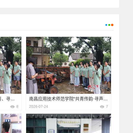
丰红色文化底蕴、地域人文风貌以及八位参展艺术家的创作历
校卫队全员参加活动。 活动现场，警官通过真实案例剖析、互
解。山水国画、花鸟写意、写实油画、水墨佳作等各类作品题
模拟等方式，用通俗易懂的语言向师生详细讲解了当前高发的
精妙，生动勾勒出橙乡的自然景致与风土人情。作品与非遗手
类型及防范技巧。针对师生防范意识薄弱的特点，警官重点围
益彰，全面展现了本土文艺创作与传统民俗技艺交融共生的独
、冒充客服退款、虚假投资理财、冒充熟人借款、AI语音/换脸诈
场学员驻足品读、深受触动。 随后，学员们移步博物馆常设展
交易”等六类校园高发骗局，逐一拆解诈骗话术和作案手法，以
塑、纺织印染等展厅作品琳琅满目，讲解员结合一件件精品展
警示，提醒师生做到“不轻信、不透露、不转账、多核
地介绍各类非遗技艺的发展历史、制作工序、传承现状与创新
设置了有奖知识竞答环节，现场向积极参与互动的师生发放
述手艺人坚守初心、精益求精的匠心故事。大家认真聆听讲
有效增强了师生学习反诈知识的积极性和参与感，让反诈宣传
展品，不时相互交流感悟，近距离感受中华传统工艺的博大精
变为“主动学”，切实提升全校师生辨别骗局、防范诈骗、抵制受骗
脚踏实地、追求极致、久久为功的大国工匠精神。 此次沉浸式
能力，为构筑校园反诈安全“防火墙”夯实根基。下一步，学校
，打破了课堂学习的边界，让传统文化可感、可触、可学。学
融入常态化安全教育工作，持续丰富宣传形式、拓展宣传载
，近距离欣赏艺术佳作、领略非遗魅力，不仅加深了对中华优
反诈安全防线，用心守护全体师生财产与人身安全。（供稿/保
地方特色文化的认知，更进一步增强了民族自豪感与文化自
处校审/袁检兰沈雁津何锟）
我校将不断创新青马学员培养模式，丰富培训载体与活动形
展沉浸式、体验式实践学习，引导广大青年骨干以匠心守初
使命，不断锤炼品德修为、提升综合能力，努力成长为担当民
新时代青年。 文图/校团委 审/宋伟博陈威毛宇
暑期社会实践特辑之二｜守共青、寻垦声、传薪火！共青传韵·寻声实践团活化红色垦荒记忆
南昌应用技术师范学院“共青传韵·寻声”实践团活化红色垦荒记忆
8
2026-07-24
7