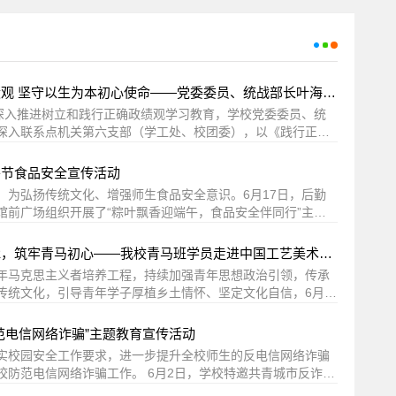
2026-07-14
南昌应用技术师范学院电气类三大实验室设备采购公开招标公告
2026-07-13
南昌工学院、南昌应用技术师范学院校区食堂食材定点供应商公开遴选公告
2026-07-13
南昌应用技术师范学院赣新校区电力设备预防性试验服务公开询价公告
践行正确政绩观 坚守以生为本初心使命——党委委员、统战部长叶海涛为机关第六支部讲授正确政绩观专题党课
2026-07-09
赣新校区二期沁苑5、6栋学生宿舍及相关区域维修项目竞争性磋商公告
为深入推进树立和践行正确政绩观学习教育，学校党委委员、统
深入联系点机关第六支部（学工处、校团委），以《践行正确
2026-07-07
南昌应用技术师范学院赣新校区商业店铺外包采购项目竞争性谈判公告
生为本初心使命》为题讲授专题党课。会议由支部书记主持，
2026-07-06
南昌应用技术师范学院双创基地及AI漫剧电脑设备采购项目竞争性磋商公告
及学工处、校团委全体教职工参会。 会上围绕“我是谁、为了
午节食品安全宣传活动
三大命题，明确三项工作要求。一是认清身份定位，校准育人坐
2026-07-03
赣新校区匹克球场地建设及体育器材采购项目公开询价公告
，为弘扬传统文化、增强师生食品安全意识。6月17日，后勤
重显绩轻潜绩、重形式轻实效等问题，要求党员干部刀刃向内
馆前广场组织开展了“粽叶飘香迎端午，食品安全伴同行”主题
2026-05-29
变更公告-赣新校区二期沁苑5、6栋学生宿舍空调采购项目竞争性磋商公告
沉一线认领长期育人任务，从思想根源纠治政绩观偏差。二是
动现场有主题海报展示区和宣传手册发放点。海报内容将端午
，坚持学生至上。将学生满意度作为衡量工作的唯一硬标尺，
2026-05-21
南昌应用技术师范学院智能闸机系统设备采购项目
品安全知识有机结合，既展示了包粽子、赛龙舟、挂艾草等民
寻访匠心文脉，筑牢青马初心——我校青马班学员走进中国工艺美术大师博物馆
亮点”等虚假政绩，聚焦学生发展堵点精准发力，多做惠学生、
绕食材溯源、餐具消毒、合理储存等环节进行科普宣传。工作
2026-05-18
赣新校区二期沁苑5、6栋学生宿舍空调采购项目竞争性磋商公告
。三是凝聚师生合力，实干笃行致远。坚持开门纳谏谋划工
年马克思主义者培养工程，持续加强青年思想政治引领，传承
放食品安全宣传手册，重点讲解均衡膳食、按需取餐、“光盘行
下基层”机制，优化考核指挥棒权重，加大困难帮扶、就业升学
传统文化，引导青年学子厚植乡土情怀、坚定文化自信，6月9
2026-05-16
南昌应用技术师范学院2026年专任教师招聘公告
餐理念，并针对节日期间粽子的选购、食用及保存等注意事项进
以监督问责倒逼作风转变。 叶海涛强调，全体学工、团学党
工程大学生骨干培训班组织学员前往中国工艺美术大师博物
 本次活动参与学生众多，现场反响热烈。同学们纷纷表示，
2026-05-16
急功近利导向，把解决青年急难愁盼作为核心政绩，用心用情
南昌应用技术师范学院2026年辅导员招聘公告
从橙乡来”美术作品巡回展南昌站，让青年学子在艺术浸润中感
范电信网络诈骗”主题教育宣传活动
日文化氛围的同时，也学到了实用的食品安全常识，进一步增
引路人，创造经得起实践与历史检验的育人实绩。与会党员纷
在匠心故事里筑牢理想信念。本次“我从橙乡来”美术作品巡回
2026-05-15
意识。后勤基建处将以此次活动为契机，持续创新食品安全宣
学校服务监督电话及信箱
实校园安全工作要求，进一步提升全校师生的反电信网络诈骗
此次党课为契机，对照党课指出的问题逐项梳理整改清单，把
技术师范学院、南昌工学院、高剑父纪念馆联合主办，中国工
品安全教育融入日常，全力守护师生“舌尖上的安全”。（文图/
校防范电信网络诈骗工作。 6月2日，学校特邀共青城市反诈中
化为学风建设、心理育人、就业帮扶的具体行动，推动学习教
2026-05-14
物馆、春睡画院共同承办。参观现场，讲解员带领学员们走进
赣新校区游泳馆配套设备采购项目竞争性磋商公告
胡华周，徐培文，李细平）
沁苑一食堂开展以防范电信网络诈骗为主题的教育宣传活动，