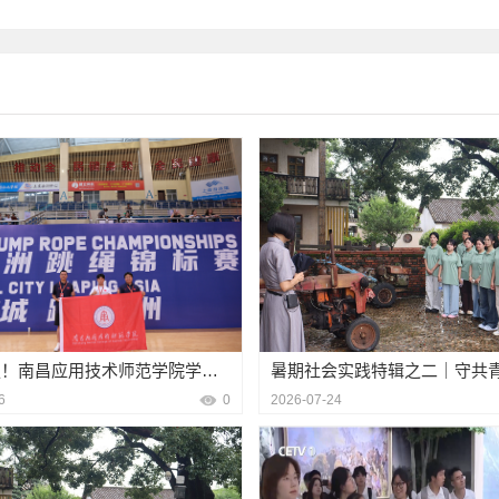
/朱蕾三审/党委宣传部）
育走深走实。
内外避险核心要点、震后逃生自
展厅，围绕信
Y区，志愿者讲解艾草防疫祈福
，强调后勤服务保障工作直接关
保卫处及学生
互动答题环节，以学测结合的形
程展开细致讲
香囊；游戏区，设置投壶、套
才培养事业的重要基础。后勤基
动问答、情景
筑牢校园防灾减灾思想防线。 理
材丰富、笔法
次端午音乐会暨民俗体验活动采
通过本次深入学院调研，广泛征
电信网络诈骗
救专业队员带来实操教学。培训
工艺展品相得
午传统文化浸润校园，让广大青年
宿条件、校园环境、维修保障等
绕“刷单返利
复苏、伤口包扎等关键急救技
特韵味，令在
续千年端午文脉。下一步，我校
进与服务品质提升提供依据。各
骗、游戏账号
生开展现场实操教学，纠正错误
厅。陶瓷、雕
节日文化内涵，常态化打造特色
。与会师生结合自身学习生活实
案释法、以案
提升面对突发险情时的临场处置
品，深入浅出
青年学子自觉传承、弘扬中华优
护、校园环境卫生、快递收发服
实”。 活动
局、共青城市应急管理局与学校
成果，娓娓讲
毛宇
见和建议。后勤基建处调研组全
了精美奖品，
围绕校园安全管理重点难点展开
解、仔细观摩
尽记录了所提出的各项意见建
从“被动听”
绕常态化安全科普、应急演练组
深，深刻领会
通和答疑。针对具备条件、可立
的防范意识和
举措，明晰了后续安全管理工作
实践教学活动
相关单位整改落实；对于涉及面
将把反诈宣传
论科普与实操实训有机结合，让
员们纷纷表示
梳理、研提方案，并按规定程序
体，筑牢校园
本次活动为抓手，建立防震减灾
秀传统文化和
建处将以此次调研为重要契机，
卫处图/保卫
讲与应急疏散演练，持续完善校
信。下一步，
实可行的改进措施，持续提升后
生命与财产安全。（供稿/保卫处
式，常态化开
提供更加优质、高效、便捷的后
心、以实干担
文图/徐培文，审/徐培文、胡华
族复兴大任的
亚洲八强！南昌应用技术师范学院学子王孝鹏在2026年亚洲跳绳锦标赛中取得突破
6
0
2026-07-24