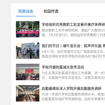
院部动态
校园传真
学校组织优秀教职工赴宜春开展疗休养研
健全教职工关怀保障机制，激励广大教师以
展，7月3日至5日，我校组织优秀教职工代
动。本次活动面向教学科研、管理服务一线
采取休养调适与研修交流相结合的方式，帮
我们的节日丨端午音乐会：粽声伴乐曲 
为学校内涵建设积蓄力量。 活动紧扣立德
6月17日，由共青城市文化广电旅游局主办
标，融合红色教育、康养休整、业务交流三
南昌应用技术师范学院共同承办的“我们的节
源，参训教职工走进教育基地接受思想洗礼
前广场盛大举行。这场融合传统民俗与现代
当。休养之余，大家围绕课堂教学、产教融合
添了浓厚的青春文化氛围。此次音乐会围绕“
学校开展防震减灾宣传活动
重点议题交流经验、互通思路，在互学互鉴
为主题展开，前半场由心飞扬乐队与校艺术
的师资队伍是学校转型发展和办学质量提升
为扎实落实防震减灾相关工作部署，进一步
场则转化为自由音乐舞台，同学们均可登台
职工爱岗敬业的肯定与激励，也有效增强了
识，全面提升师生应急逃生、自救互救综合处
胆演绎。此刻，舞台不再限于表演者，成为
力。参训教职工表示，本次活动切实缓解了
九江市应急管理局、共青城市应急管理局、
共同平台，充分彰显了本次活动倡导参与、
后将把学校的关怀转化为工作动力，以更饱
真楼第一会议室举办防震减灾主题宣传讲座
后勤基建处深入学院开展后勤服务调研
场还专为学生设置了四大主题互动区域，让
建各项工作中。下一步，校工会将继续立足
共200余人到场参与学习。 活动现场，工
身体验端午传统民俗的独特魅力，实现了“听
为进一步提升学校后勤服务保障水平，精准对
互助保障、暖心慰问等服务，扎实推进“职工
灾科普宣传手册，现场指导大家关注并注册
化体验，让整场活动成为同学们感受传统文
后勤基建处组织专项调研组，由处长李细平
作用，团结带领全体教职工凝心聚力、务实
的地震预警信息接收渠道。宣讲人员结合近
志愿者科普南北粽子饮食民俗，同学们有序
调研座谈会，面对面听取师生对后勤服务的