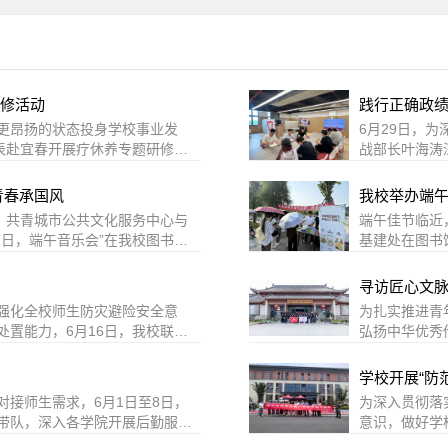
修活动
更昂扬的状态投身学校事业发
6月29日，
表赴宜春开展疗休养专题研修活
战部长叶海涛
的骨干教职人员和先进工作者，
政绩观坚守以
助教职工舒缓压力、涵养初心，
支部全体党员
青春承国风
我校举办端
树人根本任务和迎评促建攻坚目
谁、依靠谁”
，共青城市公共文化服务中心与
端午佳节临近
项内容。依托宜春当地红色资
标。对照检视
日，端午音乐会”在我校图书馆
基建处在图书
，锤炼师德素养、强化责任担
自查，主动下
艺术的文化盛宴，为端午佳节增
宣传活动。活
、“三融五联”人才培养模式等
站稳价值立场
传承端午文化，弘扬民族精神”
传统习俗与食
中凝聚共识、提升能力。高质量
警惕“盆景式
团成员共同演绎歌曲舞蹈，后半
俗文化，又围
的重要基础。此次活动既是对教
利长远的实事
强化全校师生防灾避险安全意
为扎实推进青
一展歌喉，将各自喜爱的曲目大
人员向师生发
大家的职业归属感与工作凝聚
作，深化“四
置能力，6月16日，我校联合
弘扬中华优秀
所有热爱音乐、勇于表达学生的
动”等健康就
身心压力、提振了精神状态，今
等指标占比，
共青城市人防蓝天救援队，在致
日，我校青马
颂扬青春的主题。此外，活动现
行温馨提示。
满的热情投入教书育人和迎评促
员干部要摒弃
。各二级学院辅导员、学生干部
馆，参观“我
学校开展“防
大家在欣赏艺术表演的同时，亲
在感受传统节
教职工需求，做实做细疗休养、
当好青年学生
作人员向参会师生逐一发放防震减
悟文化文脉，
、看、玩、尝”全方位的端午文
强了自我保护
接师生需求，6月1日至8日，
为深入贯彻落
之家”建设，充分发挥桥梁纽带
纷表示，将以
地震预警小程序，打通便捷高效
展由南昌应用
化的生动实践课堂。在体验区，
传载体，把食
带队，深入各学院开展后勤服务
意识，做好学
奋进，全力服务学校迎评促建和
正确政绩观转
年国内典型地震实例，深入浅出
艺美术大师博
领取材料亲手包制端午粽；品尝
胡华周，审/
意见建议。在座谈会上，李细平
心民警在我校