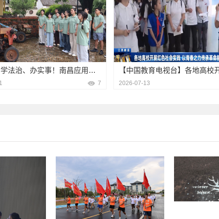
赴赣鄱、学法治、办实事！南昌应用技术师范学院星火实践队交出暑期答卷
1
7
2026-07-13