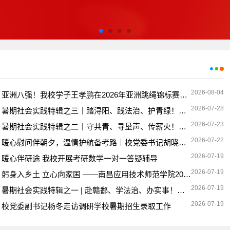
2026-08-04
亚洲八强！我校学子王孝鹏在2026年亚洲跳绳锦标赛中取得突破
2026-07-28
暑期社会实践特辑之三｜踏浔阳、践法治、护青绿！星火燎原实践队绘就浔阳江畔生态法治新画卷
2026-07-23
暑期社会实践特辑之二｜守共青、寻垦声、传薪火！共青传韵・寻声实践团活化红色垦荒记忆
2026-07-22
暖心慰问伴朝夕，温情护航备考路｜校党委书记胡晓娥走访慰问2026年暑期留校备考学子
2026-07-19
暖心伴研途 我校开展考研数学一对一答疑辅导
2026-07-19
躬身入乡土 立心向家国 ——南昌应用技术师范学院2026年暑期社会实践纪实
2026-07-19
暑期社会实践特辑之一 | 赴赣鄱、学法治、办实事！南昌应用技术师范学院星火实践队交出暑期答卷
2026-07-19
校党委副书记杨冬走访调研学校暑期招生录取工作