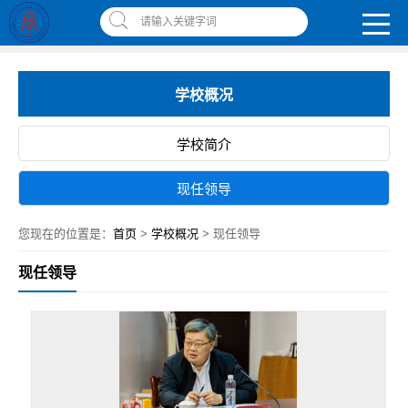
南昌应用技术师范学院，助你圆梦!
请输入关键字词
智慧应师
|
网上缴费平台
|
书记校长信箱
|
违反师德师风举报信箱
学校概况
学校简介
现任领导
您现在的位置是：
首页
>
学校概况
> 现任领导
现任领导