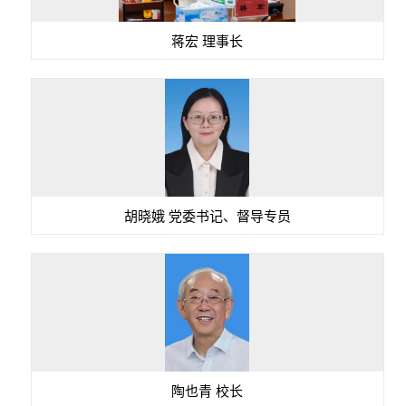
蒋宏 理事长
胡晓娥 党委书记、督导专员
陶也青 校长