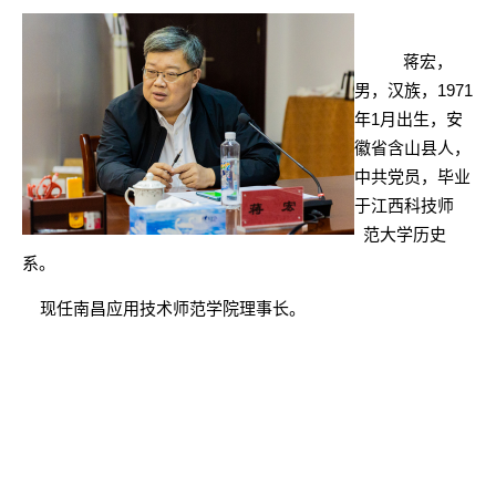
蒋宏，
男，汉族，
1971
年1月出生，安
徽省含山县人，
中共党员，毕业
于江西科技师
范大学历史
系。
现任南昌应用技术师范学院理事长。