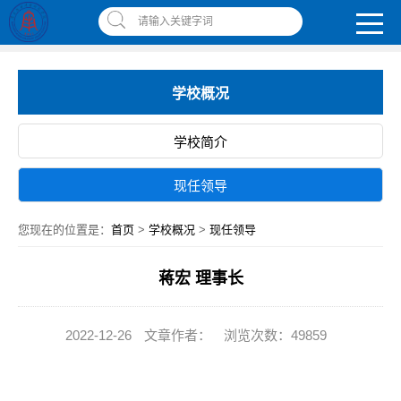
南昌应用技术师范学院，助你圆梦!
请输入关键字词
智慧应师
|
网上缴费平台
|
书记校长信箱
|
违反师德师风举报信箱
学校概况
学校简介
现任领导
您现在的位置是：
首页
>
学校概况
>
现任领导
蒋宏 理事长
2022-12-26
文章作者：
浏览次数：49859