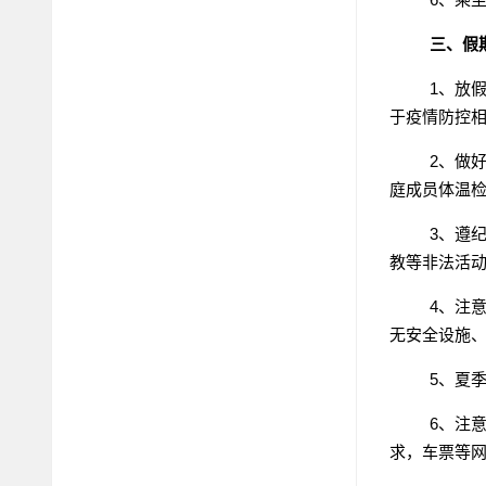
三、假
1、放
于疫情防控
2、做
庭成员体温
3、遵
教等非法活
4、注
无安全设施
5、夏
6、注
求，车票等