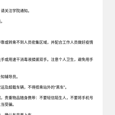
，请关注学院通知。
线。
停靠或转乘不到人员密集区域，并配合工作人员做好疫情
洗手或用速干消毒液揉搓双手。注意个人卫生，避免用手
告知辅导员。
运及超载车辆，不得搭乘站外的“黑车”。
漏，贵重物品随身携带：不要轻信陌生人，不要将手机号
上当受骗。
能，确认车号再上车。