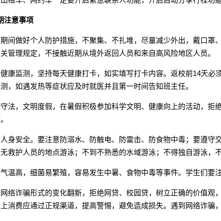
期注意事项
假期间做好个人防护措施，不聚集、不扎堆，尽量减少外出，戴口罩
相关管理规定，不接触近期从境外返回人员和来自高风险地区人员。
好健康监测，坚持每天健康打卡，如实填写打卡内容。返校前14天必
检测，如遇发热等症状应及时就医并且第一时间告知班主任。
纪守法，文明度假，在暑假积极参加科学文明、健康向上的活动，拒
动。
意人身安全。要注意防溺水、防触电、防雷击、防食物中毒；要遵守
、无救护人员的地点游泳；不到不熟悉的水域游泳；不得独自游泳，
季气温高，细菌易繁殖，容易发生中暑、食物中毒等事件。学生们要
意网络诈骗形式的变化翻新，拒绝网贷、校园贷，树立正确的价值观
网上消费应通过正规渠道，提高警惕，避免造成损失。遇到网络诈骗