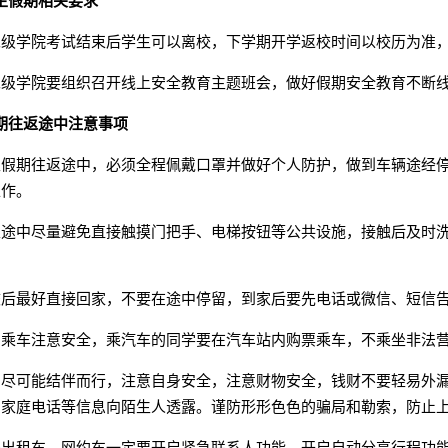
生假期相关要求
二级学院考试结束后学生可以离校，下学期开学返校时间以校历为准
二级学院要组织召开线上安全教育主题班会，做好假期安全教育不断
期往返途中注意事项
生假期往返途中，必须全程佩戴口罩并做好个人防护，做到车辆途经
工作。
家途中尽量避免直接触摸门把手、电梯按钮等公共设施，接触后及时
。
校后最好直接回家，不要在途中停留，到家后要先电话或微信、短信
中乘车注意安全，乘汽车的同学要在汽车站内购票乘车，不乘坐非法营
中尽可能结伴而行，注意自身安全，注意财物安全，钱财不要轻易外
、家庭电话等信息向陌生人透露。谨防形形色色的骗局和勒索，防止
坐出租车、网约车一定要开启紧急联系人功能，开启自动分享行程功