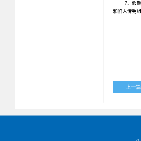
7、假
和陷入传销
上一篇