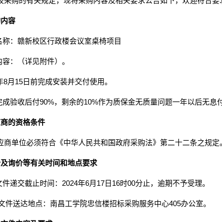
校采购的有关规定，现将采购内容及相关要求公告如下，欢迎符合要
购内容
目名称：赣新校区行政楼会议室桌椅项目
内容：（详见附件）。
年
8
月
15
日前完成安装并交付使用
。
完成验收后付
90%
，剩余的
10%作为质保金无质量问题一年以后无息
应商的资格条件
应商单位必须符合《中华人民共和国政府采购法》第二十二条之规定
价及询价等有关时间和地点要求
文件递交截止时间：2024年6月17
日
16时00分
止，逾期不予受理。
价文件送达地点：南昌工学院忠信楼招标采购服务中心405办公室。