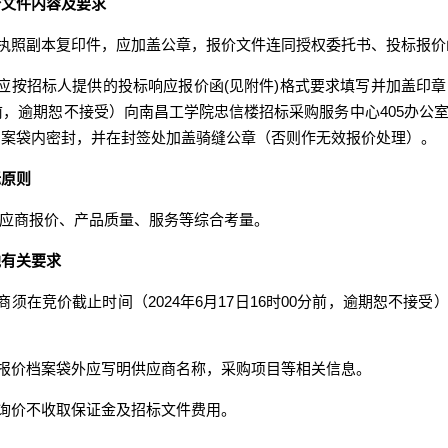
价文件内容及要求
业执照副本复印件，应加盖公章，报价文件连同授权委托书、投标报
价应按招标人提供的投标响应报价函(见附件)格式要求填写并加盖印章
前，逾期恕不接受）向南昌工学院忠信楼招标采购服务中心
405办
档案袋内密封，并在封签处加盖骑缝公章（否则作无效报价处理）。
标原则
应商报价、产品质量、服务等综合考量。
他有关要求
应商须在竞价截止时间（2024年6月17
日
16时00分
前，逾期恕不接受
。
封报价档案袋外应写明供应商名称，采购项目等相关信息。
次询价不收取保证金及招标文件费用。