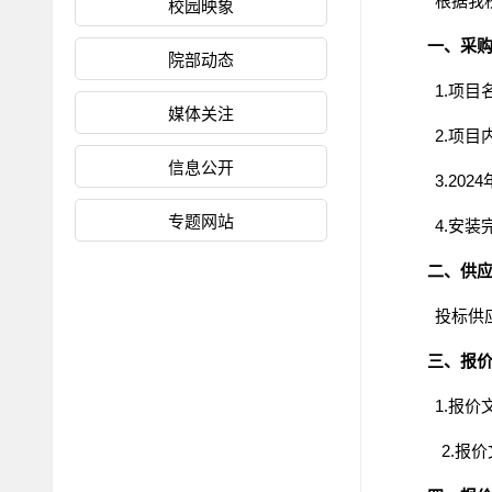
根据我
校园映象
一、采
院部动态
1.项
媒体关注
2.
项目
信息公开
3.
2024
专题网站
4
.
安装
二、供
投标供
三、报
1.报价
2.报