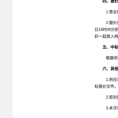
四、报
1.营
2.报
日
16时00分
好一起放入
五、中
根据供
六、其
1.供
标报价文件
2.密
3.本