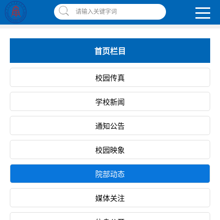
南昌应用技术师范学院，助你圆梦!
请输入关键字词
智慧应师
|
网上缴费平台
|
书记校长信箱
|
违反师德师风举报信箱
首页栏目
校园传真
学校新闻
通知公告
校园映象
院部动态
媒体关注