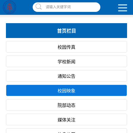
南昌应用技术师范学院，助你圆梦!
请输入关键字词
智慧应师
|
网上缴费平台
|
书记校长信箱
|
违反师德师风举报信箱
首页栏目
校园传真
学校新闻
通知公告
校园映象
院部动态
媒体关注