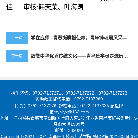
佳
审核
/韩天荣、叶海涛
学在应师 | 青春挺膺担使命，青年铸魂展风采——学校成功举办2025年“微团课”展示交流活动
上一篇
致敬中华优秀传统文化——青马班学员走进历届中国工艺美术大师作品回巡展
下一篇
招生咨询：0792-7137271、0792-7137272、0792-7137273
资助政策咨询电话：0792-7137289
传真：0792-7137276 纪检电话：0792-7137335 纪检邮
箱:nysjjyx@163.com
地址：
江西省共青城市南湖新区学府大道1号
江西省南昌市红谷滩新区明
月山大道1599号
邮编：332020
Copyright © 2021~2021 南昌应用技术师范学院
赣ICP备2021006583号