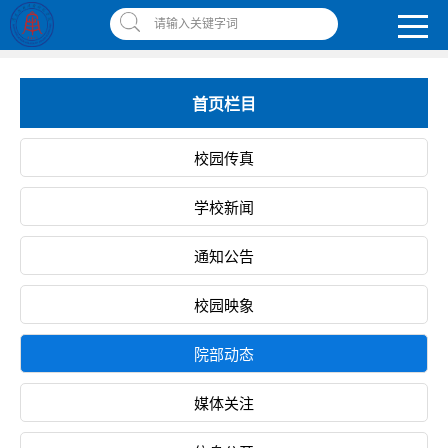
南昌应用技术师范学院，助你圆梦!
请输入关键字词
智慧应师
|
网上缴费平台
|
书记校长信箱
|
违反师德师风举报信箱
首页栏目
校园传真
学校新闻
通知公告
校园映象
院部动态
媒体关注