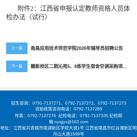
附件
2：江西省申报认定教师资格人员体
检办法（试行）
南昌应用技术师范学院2026年辅导员招聘公告
上一篇
赣新校区二期沁苑5、6栋学生宿舍空调采购项目竞争性磋商公告
下一篇
招生咨询：0792-7137271、0792-7137272、0792-7137273
资助政策咨询电话：0792-7137289
传真：0792-7137276 纪检电话：0792-7137335 纪检邮
箱:nysjjyx@163.com
地址：
江西省共青城市南湖新区学府大道1号
江西省南昌市红谷滩新区明
月山大道1599号