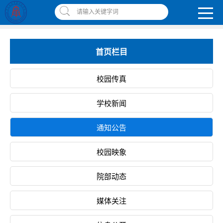
南昌应用技术师范学院，助你圆梦!
请输入关键字词
智慧应师
|
网上缴费平台
|
书记校长信箱
|
违反师德师风举报信箱
首页栏目
校园传真
学校新闻
通知公告
校园映象
院部动态
媒体关注