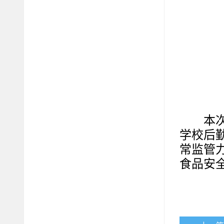
本
学校后
常监管
食品安