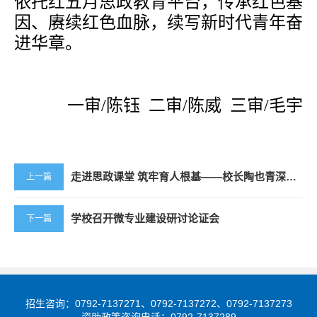
依托红五月思政教育平台，传承红色基
因、赓续红色血脉，续写新时代青年奋
进华章。
一审
/
陈钰
二
审
/
陈威
三
审
/毛宇
走进思政课堂 筑牢育人根基——校长陶也青深入一线聆听思政课
上一篇
学校召开微专业建设研讨论证会
下一篇
招生咨询：0792-7137271、0792-7137272、0792-7137273
资助政策咨询电话：0792-7137289