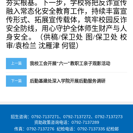
夯实根基。下一步，学校将把反诈宣传
融入常态化安全教育工作，持续丰富宣
传形式、拓展宣传载体，筑牢校园反诈
安全防线，用心守护全体师生财产与人
身安全。
（供稿
/保卫处 图/保卫处 校
审/袁检兰 沈雁津 何锟）
我校工会开展“六一”教职工亲子观影活动
上一篇
后勤基建处深入学院开展后勤服务调研
下一篇
招生咨询：0792-7137271、0792-7137272、0792-7137273
资助政策咨询电话：0792-7137289
传真：0792-7137276 纪检电话：0792-7137335 纪检邮