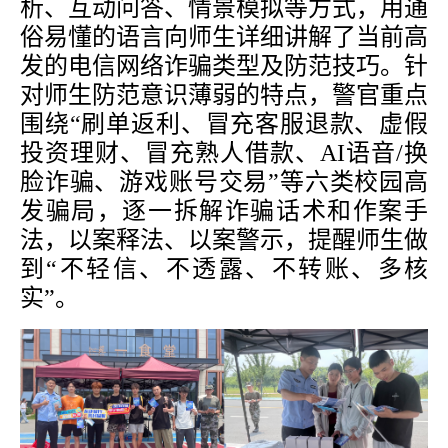
析、互动问答、情景模拟等方式，用通
俗易懂的语言向师生详细讲解了当前高
发的电信网络诈骗类型及防范技巧。
针
对师生
防范意识薄弱的特点，警官重点
围绕
“
刷单返利、冒充客服退款、虚假
投资理财、冒充熟人借款、
AI语音/换
脸诈骗、游戏账号交易
”
等六类校园高
发骗局，逐一拆解诈骗话术和作案手
法，以案释法、以案警示，提醒师生做
到
“
不轻信、不透露、不转账、多核
实
”。