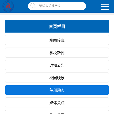
南昌应用技术师范学院，助你圆梦!
请输入关键字词
智慧应师
|
网上缴费平台
|
书记校长信箱
|
违反师德师风举报信箱
首页栏目
校园传真
学校新闻
通知公告
校园映象
院部动态
媒体关注