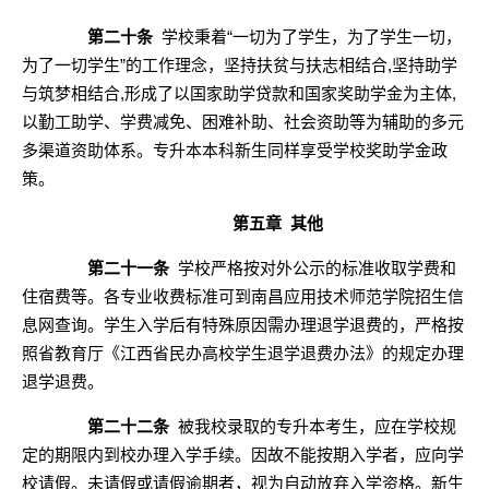
第二十条
学校秉着“一切为了学生，为了学生一切，
为了一切学生”的工作理念，坚持扶贫与扶志相结合,坚持助学
与筑梦相结合,形成了以国家助学贷款和国家奖助学金为主体,
以勤工助学、学费减免、困难补助、社会资助等为辅助的多元
多渠道资助体系。
专升本本科新生同样享受学校奖助学金政
策。
第五章
其他
第二十
一
条
学校严格按对外公示的标准收取学费
和
住宿费
等
。各专业收费标准可到
南昌应用技术师范学院
招生信
息网查询
。学生入学后有特殊原因需办理退学退费的，
严格
按
照省教育厅《江西省民办高校学生退学退费办法》的规定办理
退学退费。
第二十
二
条
被我校录取的
专升本考
生，应在学校规
定的期限内到校办理入学手续。因故不能按期入学者，应向学
校请假。未请假或请假逾期者，视为自动放弃入学资格。新生