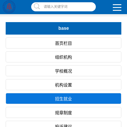
南昌应用技术师范学院，助你圆梦!
请输入关键字词
智慧应师
|
网上缴费平台
|
书记校长信箱
|
违反师德师风举报信箱
base
首页栏目
组织机构
学校概况
机构设置
招生就业
规章制度
投诉建议