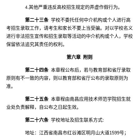
其他严重违反高校招生规定的弄虚作假行为。
4.
第二十
三
条
学校不委托任何中介机构或个人进行高
考招生录取工作，请考生和家长不要上当受骗。对以学校名义
进行非法招生宣传和招生录取等活动的中介机构或个人，学校
保留依法追究其责任的权利。
第六章
附则
第二十
四
条
本章程公布后，若与教育部
和省厅
录取
原则有不一致的内容，则以教育部
和省厅
公布的录取原则为
准。
第二十
五
条
本章程由
南昌应用技术师范学院
招生就
业处负责解释，自公布之日起生效。
第二十
六
条
学校地址及招生联系方式:
地址：江西省南昌市红谷滩区明月山大道1599号
；