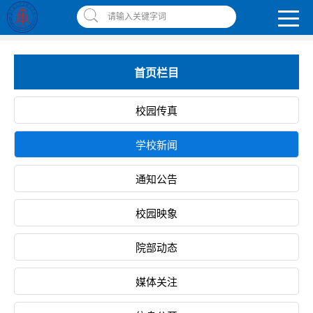
南昌应用技术师范学院，助你圆梦!
请输入关键字词
智慧应师
|
网上缴费平台
|
书记校长信箱
|
违反师德师风举报信箱
首页栏目
校园传真
学校新闻
通知公告
校园映象
院部动态
媒体关注