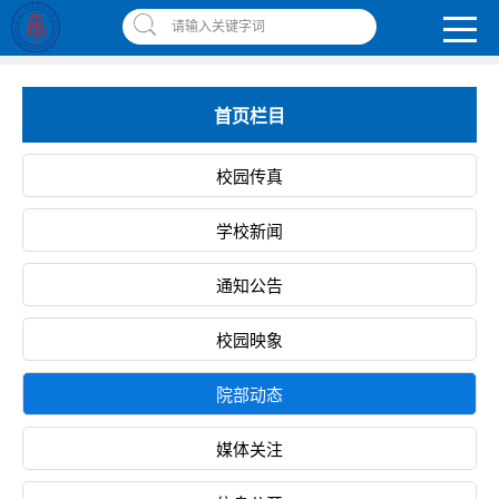
南昌应用技术师范学院，助你圆梦!
请输入关键字词
智慧应师
|
网上缴费平台
|
书记校长信箱
|
违反师德师风举报信箱
首页栏目
校园传真
学校新闻
通知公告
校园映象
院部动态
媒体关注