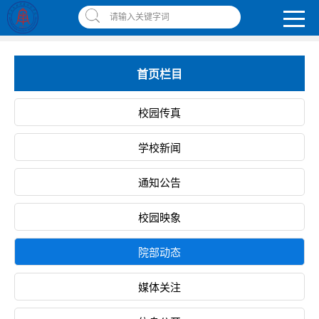
南昌应用技术师范学院，助你圆梦!
请输入关键字词
智慧应师
|
网上缴费平台
|
书记校长信箱
|
违反师德师风举报信箱
首页栏目
校园传真
学校新闻
通知公告
校园映象
院部动态
媒体关注