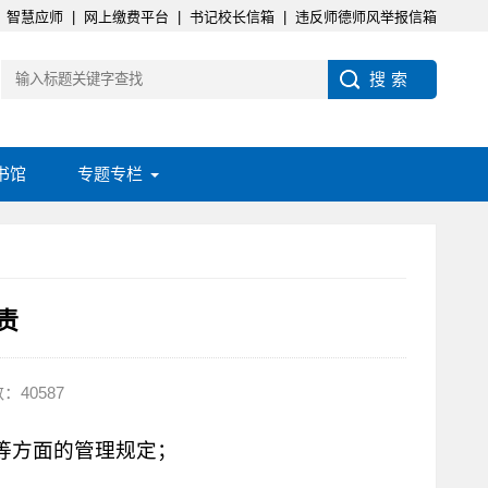
智慧应师
|
网上缴费平台
|
书记校长信箱
|
违反师德师风举报信箱
书馆
专题专栏
责
：40587
等方面的管理规定；