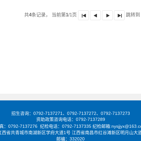
共
4
条记录，
当前第
1
/1页
跳转到
招生咨询：0792-7137271、0792-7137272、0792-7137273
资助政策咨询电话：0792-7137289
真：0792-7137276 纪检电话：0792-7137335 纪检邮箱:nysjjyx@163.c
江西省共青城市南湖新区学府大道1号
江西省南昌市红谷滩新区明月山大道1
邮编：332020