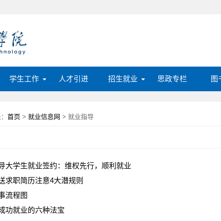
学生工作
人才引进
招生就业
思政专栏
图
是：
首页
>
就业信息网
> 就业指导
导大学生就业签约：维权先行，顺利就业
送求职简历注意4大潜规则
事流程图
成功就业的六种法宝