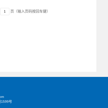
页
（输入页码按回车键）
om
599号